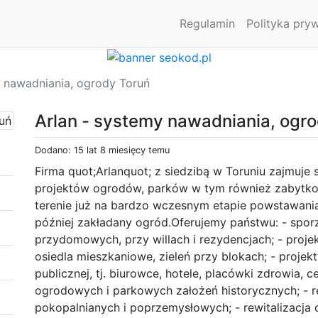
Regulamin
Polityka pry
y nawadniania, ogrody Toruń
Arlan - systemy nawadniania, ogr
Dodano: 15 lat 8 miesięcy temu
Firma quot;Arlanquot; z siedzibą w Toruniu zajmu
projektów ogrodów, parków w tym również zabytk
terenie już na bardzo wczesnym etapie powstawan
później zakładany ogród.Oferujemy państwu: - spo
przydomowych, przy willach i rezydencjach; - projek
osiedla mieszkaniowe, zieleń przy blokach; - projek
publicznej, tj. biurowce, hotele, placówki zdrowia, 
ogrodowych i parkowych założeń historycznych; - 
pokopalnianych i poprzemysłowych; - rewitalizacja 