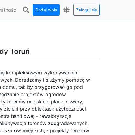
watnośc
Dodaj wpis
Zaloguj się
ody Toruń
je się kompleksowym wykonywaniem
owych. Doradzamy i służymy pomocą w
ia domu, tak by przygotować go pod
rządzanie projektów ogrodów
ty terenów miejskich, place, skwery,
ty zieleni przy obiektach użyteczności
centra handlowe; - rewaloryzacja
rekultywacja terenów zdegradowanych,
obszarów miejskich; - projekty terenów