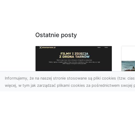
Ostatnie posty
Informujemy, że na naszej stronie stosowane są pliki cookies (tzw. ciast
więcej, w tym jak zarządzać plikami cookies za pośrednictwem swojej p
Zdjęcia z drona
Tarnów – Twój klucz
Po
do sukcesu
Br
wizualnego
cz
Nowoczesne ujęcia z lotu
Do