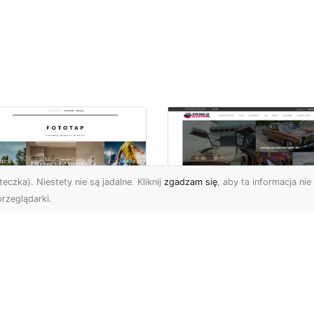
eczka). Niestety nie są jadalne. Kliknij
zgadzam się
, aby ta informacja nie 
rzeglądarki.
czuj energię
Ford Mustang Trzec
ooklynu w swoich
Generacji: Ikoniczn
terech ścianach!
Auto z Nową
Perspektywą
 tego okręgu Nowego