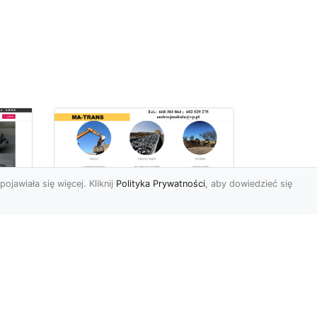
pojawiała się więcej. Kliknij
Polityka Prywatności
, aby dowiedzieć się
Usługi Ziemne w
Radomiu –
Kompleksowe
iej
Rozwiązania od MA-
e
TRANS
Profesjonalne Prace Ziemne