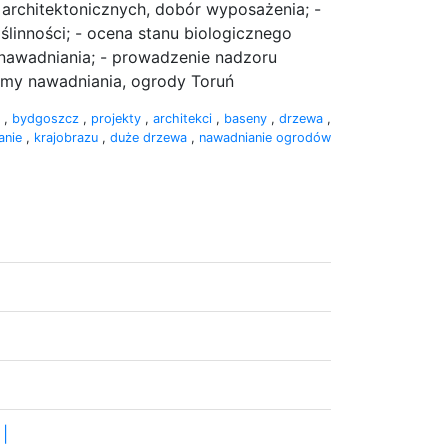
i architektonicznych, dobór wyposażenia; -
ślinności; - ocena stanu biologicznego
nawadniania; - prowadzenie nadzoru
temy nawadniania, ogrody Toruń
y
,
bydgoszcz
,
projekty
,
architekci
,
baseny
,
drzewa
,
anie
,
krajobrazu
,
duże drzewa
,
nawadnianie ogrodów
|