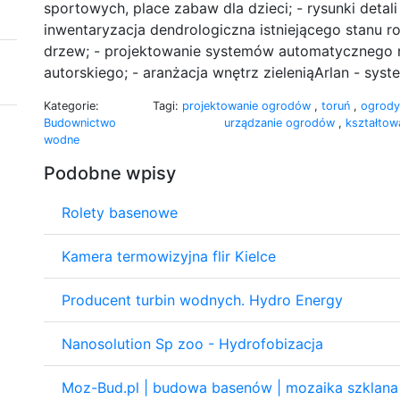
sportowych, place zabaw dla dzieci; - rysunki detal
inwentaryzacja dendrologiczna istniejącego stanu ro
drzew; - projektowanie systemów automatycznego 
autorskiego; - aranżacja wnętrz zieleniąArlan - sys
Kategorie:
Tagi:
projektowanie ogrodów
,
toruń
,
ogrod
Budownictwo
urządzanie ogrodów
,
kształtow
wodne
Podobne wpisy
Rolety basenowe
Kamera termowizyjna flir Kielce
Producent turbin wodnych. Hydro Energy
Nanosolution Sp zoo - Hydrofobizacja
Moz-Bud.pl | budowa basenów | mozaika szklana 