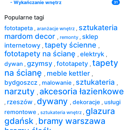
-
Wykańczanie wnętrz
31
Popularne tagi
sztukateria
fototapeta
,
aranżacje wnętrz
,
mardom decor
sklep
,
remonty
,
tapety ścienne
internetowy
,
,
fototapety na ścianę
elektryk
,
,
tapety
gzymsy
fototapety
dywan
,
,
,
na ścianę
meble kettler
,
,
sztukateria
bydgoszcz
malowanie
,
,
,
narzuty
akcesoria łazienkowe
,
dywany
rzeszów
dekoracje
usługi
,
,
,
,
glazura
remontowe
,
sztukateria wnętrz
,
gdańsk
bramy warszawa
,