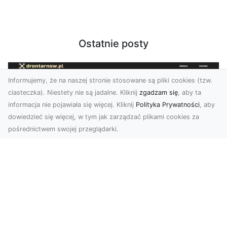
Ostatnie posty
Informujemy, że na naszej stronie stosowane są pliki cookies (tzw.
ciasteczka). Niestety nie są jadalne. Kliknij
zgadzam się
, aby ta
informacja nie pojawiała się więcej. Kliknij
Polityka Prywatności
, aby
dowiedzieć się więcej, w tym jak zarządzać plikami cookies za
pośrednictwem swojej przeglądarki.
Zdjęcia z drona Tarnów – Twój klucz do
sukcesu wizualnego
Nowoczesne ujęcia z lotu ptaka to innowacyjny